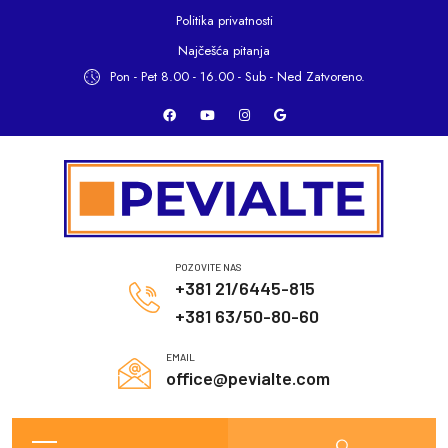
Politika privatnosti
Najčešća pitanja
Pon - Pet 8.00 - 16.00 -
Sub - Ned Zatvoreno.
POZOVITE NAS
+381 21/6445-815
+381 63/50-80-60
EMAIL
office@pevialte.com