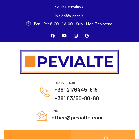
Politika privatnosti
Najčešća pitanja
Pon - Pet 8.00 - 16.00 -
Sub - Ned Zatvoreno.
POZOVITE NAS
+381 21/6445-815
+381 63/50-80-60
EMAIL
office@pevialte.com