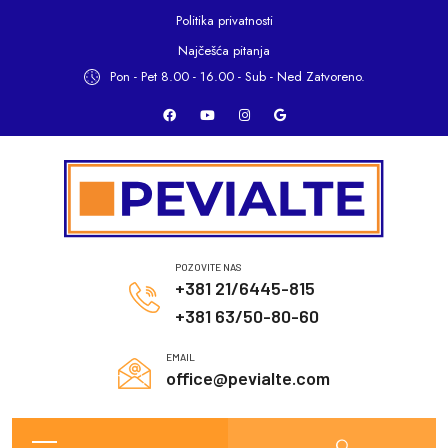
Politika privatnosti
Najčešća pitanja
Pon - Pet 8.00 - 16.00 -
Sub - Ned Zatvoreno.
POZOVITE NAS
+381 21/6445-815
+381 63/50-80-60
EMAIL
office@pevialte.com