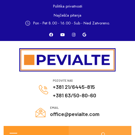
Politika privatnosti
Najčešća pitanja
Pon - Pet 8.00 - 16.00 -
Sub - Ned Zatvoreno.
POZOVITE NAS
+381 21/6445-815
+381 63/50-80-60
EMAIL
office@pevialte.com