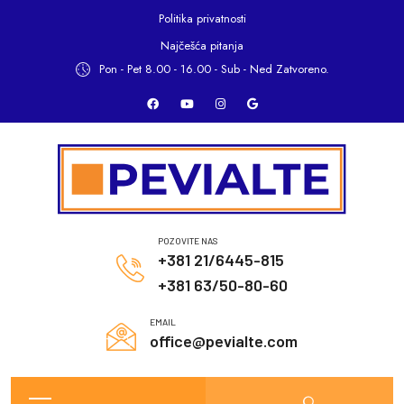
Politika privatnosti
Najčešća pitanja
Pon - Pet 8.00 - 16.00 -
Sub - Ned Zatvoreno.
POZOVITE NAS
+381 21/6445-815
+381 63/50-80-60
EMAIL
office@pevialte.com