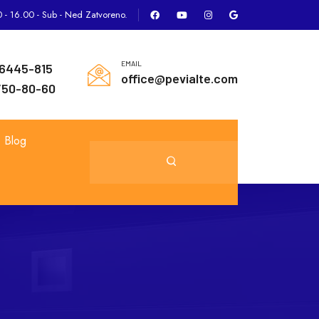
0 - 16.00 -
Sub - Ned Zatvoreno.
S
EMAIL
/6445-815
office@pevialte.com
/50-80-60
Blog