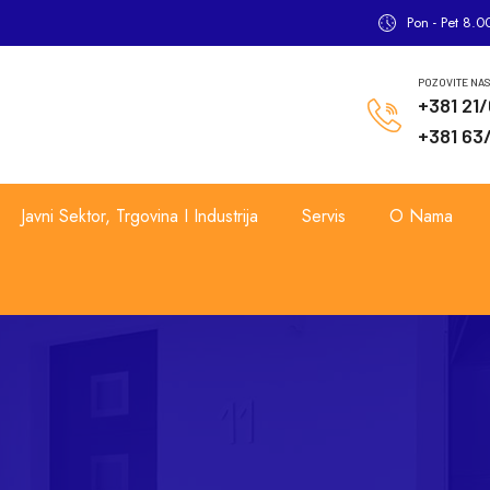
Pon - Pet 8.0
POZOVITE NA
+381 21
+381 63
Javni Sektor, Trgovina I Industrija
Servis
O Nama